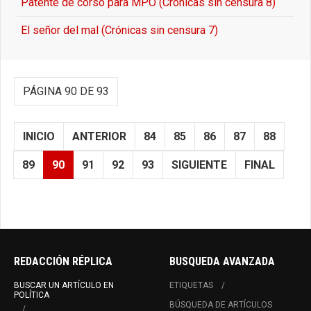
Patente de corso para MPO (Crónicas sin censura 8)
El señor del mal (Crónicas sin censura 7)
PÁGINA 90 DE 93
INICIO
ANTERIOR
84
85
86
87
88
89
90
91
92
93
SIGUIENTE
FINAL
REDACCIÓN RÉPLICA
BUSQUEDA AVANZADA
BUSCAR UN ARTÍCULO EN
ETIQUETAS
POLÍTICA
BÚSQUEDA DE ARTÍCULOS