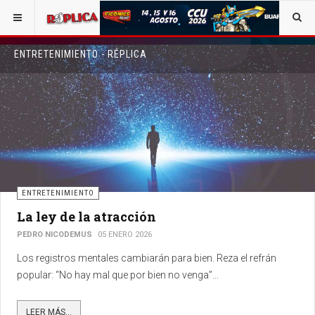
ENTRETENIMIENTO - RÉPLICA
ENTRETENIMIENTO
La ley de la atracción
PEDRO NICODEMUS
05 ENERO 2026
Los registros mentales cambiarán para bien. Reza el refrán
popular: “No hay mal que por bien no venga”...
LEER MÁS...