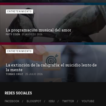
ENTRETENIMIENTO
La era del olvido digital: cuan
amor
por nosotros
TOBÍAS CRUZ
04 JULIO 2026
ENTRETENIMIENTO
l suicidio lento de
El tercer ojo: entre la carne y 
PATY COEN
24 JUNIO 2026
REDES SOCIALES
FACEBOOK
BLOGSPOT
ISSU
TWITTER
YOUTUBE