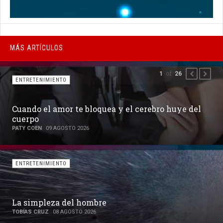
MÁS ARTÍCULOS
of
1
26
PREVIOUS
NEXT
ENTRETENIMIENTO
 cerebro huye del
Hierbas mágicas
KANTOR
18 JULIO 2026
ENTRETENIMIENTO
Por qué el corazón no tiene có
PATY COEN
12 JULIO 2026