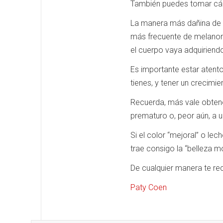
También puedes tomar cáps
La manera más dañina de 
más frecuente de melan
el cuerpo vaya adquiriend
Es importante estar atento
tienes, y tener un crecimi
Recuerda, más vale obtene
prematuro o, peor aún, a u
Si el color “mejoral” o le
trae consigo la “belleza mo
De cualquier manera te r
Paty Coen