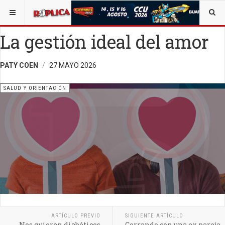
ESTÁ AQUÍ:
SALUD
OPINIÓN
RÉPLICA
La gestión ideal del amor
PATY COEN
27 MAYO 2026
SALUD Y ORIENTACIÓN
ARTÍCULO PREVIO
SIGUIENTE ARTÍCULO
Nos quieren diabéticos
Cerrando con una ex pareja