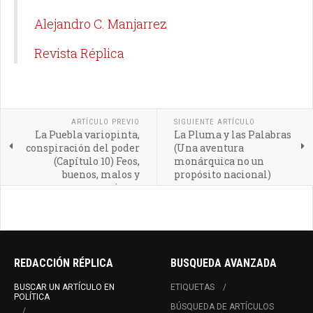
Alejandro C. Manjarrez
Revista Réplica
ARTÍCULO PREVIO
SIGUIENTE ARTÍCULO
La Puebla variopinta,
La Pluma y las Palabras
conspiración del poder
(Una aventura
(Capítulo 10) Feos,
monárquica no un
buenos, malos y
propósito nacional)
preciosos
REDACCIÓN RÉPLICA
BUSQUEDA AVANZADA
BUSCAR UN ARTÍCULO EN
ETIQUETAS
POLÍTICA
BÚSQUEDA DE ARTÍCULOS