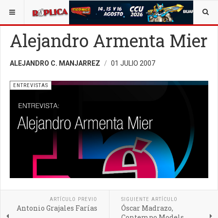
ESTÁ AQUÍ:
CUERPO EDITORIAL
OPINIÓN
ENTREVISTAS
Alejandro Armenta Mier
ALEJANDRO C. MANJARREZ
01 JULIO 2007
ENTREVISTAS
ARTÍCULO PREVIO
SIGUIENTE ARTÍCULO
Antonio Grajales Farías
Óscar Madrazo,
Contempo Models