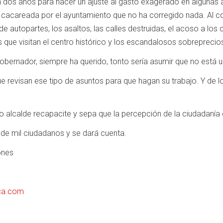
n dos años para hacer un ajuste al gasto exagerado en algunas 
 cacareada por el ayuntamiento que no ha corregido nada. Al 
 de autopartes, los asaltos, las calles destruidas, el acoso a lo
ue visitan el centro histórico y los escandalosos sobreprecios
gobernador, siempre ha querido, tonto sería asumir que no está u
que revisan ese tipo de asuntos para que hagan su trabajo. Y de 
o alcalde recapacite y sepa que la percepción de la ciudadaní
de mil ciudadanos y se dará cuenta.
ones
ica.com