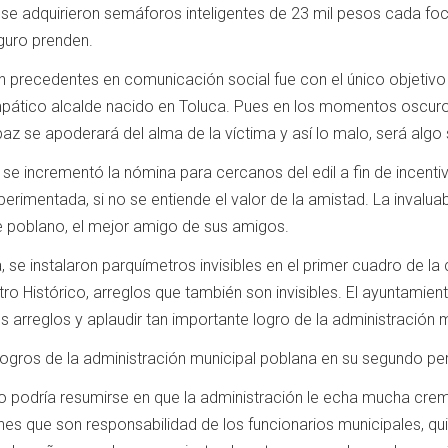
 se adquirieron semáforos inteligentes de 23 mil pesos cada fo
guro prenden.
in precedentes en comunicación social fue con el único objetiv
mpático alcalde nacido en Toluca. Pues en los momentos oscuro
a paz se apoderará del alma de la víctima y así lo malo, será a
e incrementó la nómina para cercanos del edil a fin de incentiv
erimentada, si no se entiende el valor de la amistad. La invalua
e poblano, el mejor amigo de sus amigos.
a, se instalaron parquímetros invisibles en el primer cuadro de 
tro Histórico, arreglos que también son invisibles. El ayuntamie
os arreglos y aplaudir tan importante logro de la administración m
 logros de la administración municipal poblana en su segundo p
rico podría resumirse en que la administración le echa mucha c
es que son responsabilidad de los funcionarios municipales, qu