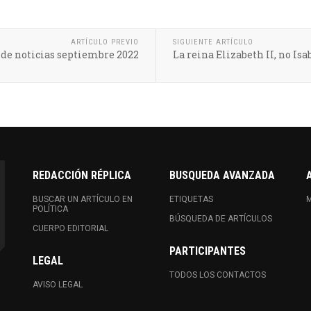
ARTÍCULO PREVIO
SIGUIENTE ARTÍCULO
e noticias septiembre 2022
La reina Elizabeth II, no Isab
REDACCIÓN RÉPLICA
BUSQUEDA AVANZADA
BUSCAR UN ARTÍCULO EN
ETIQUETAS
M
POLÍTICA
BÚSQUEDA DE ARTÍCULOS
CUERPO EDITORIAL
PARTICIPANTES
LEGAL
TODOS LOS CONTACTOS
AVISO LEGAL