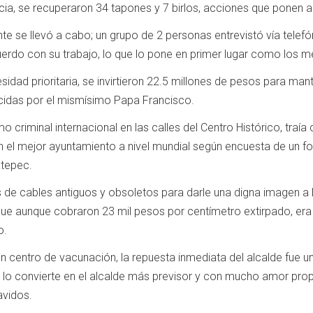
encia, se recuperaron 34 tapones y 7 birlos, acciones que ponen 
te se llevó a cabo; un grupo de 2 personas entrevistó vía telef
erdo con su trabajo, lo que lo pone en primer lugar como los me
sidad prioritaria, se invirtieron 22.5 millones de pesos para 
cidas por el mismísimo Papa Francisco.
o criminal internacional en las calles del Centro Histórico, traía 
el mejor ayuntamiento a nivel mundial según encuesta de un fol
atepec.
 de cables antiguos y obsoletos para darle una digna imagen a l
ue aunque cobraron 23 mil pesos por centímetro extirpado, era 
o.
n centro de vacunación, la repuesta inmediata del alcalde fue 
ue lo convierte en el alcalde más previsor y con mucho amor propi
avidos.