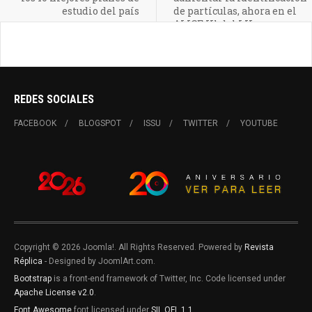
estudio del país
de partículas, ahora en el
ALICE IIl del LH
REDES SOCIALES
FACEBOOK
BLOGSPOT
ISSU
TWITTER
YOUTUBE
Copyright © 2026 Joomla!. All Rights Reserved. Powered by
Revista
Réplica
- Designed by JoomlArt.com.
Bootstrap
is a front-end framework of Twitter, Inc. Code licensed under
Apache License v2.0
.
Font Awesome
font licensed under
SIL OFL 1.1
.