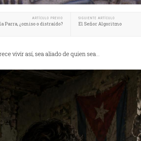
ARTÍCULO PREVIO
SIGUIENTE ARTÍCULO
ía Parra, ¿omiso o distraído?
El Señor Algoritmo
e vivir así, sea aliado de quien sea...