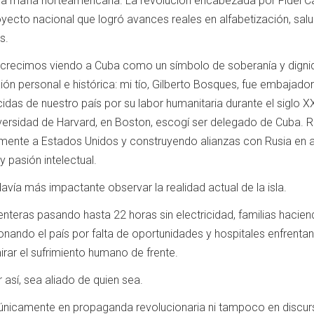
la mafia norteamericana. La revolución encabezada por Fidel Ca
yecto nacional que logró avances reales en alfabetización, salu
s.
recimos viendo a Cuba como un símbolo de soberanía y dignida
ón personal e histórica: mi tío, Gilberto Bosques, fue embajado
das de nuestro país por su labor humanitaria durante el siglo 
versidad de Harvard, en Boston, escogí ser delegado de Cuba. R
ente a Estados Unidos y construyendo alianzas con Rusia en aq
y pasión intelectual.
davía más impactante observar la realidad actual de la isla.
nteras pasando hasta 22 horas sin electricidad, familias hacien
ando el país por falta de oportunidades y hospitales enfrentan
rar el sufrimiento humano de frente.
 así, sea aliado de quien sea.
nicamente en propaganda revolucionaria ni tampoco en discursos