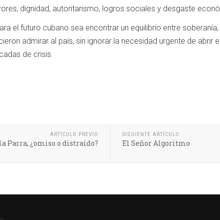
rrores, dignidad, autoritarismo, logros sociales y desgaste econ
ara el futuro cubano sea encontrar un equilibrio entre soberanía,
cieron admirar al país, sin ignorar la necesidad urgente de abr
adas de crisis.
ARTÍCULO PREVIO
SIGUIENTE ARTÍCULO
ía Parra, ¿omiso o distraído?
El Señor Algoritmo