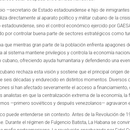
o —secretario de Estado estadounidense e hijo de inmigrantes c
iliza directamente al aparato político y militar cubano de la cris
 estadounidense, sino el control económico ejercido por GAES
do por controlar buena parte de sectores estratégicos como t
ma que mientras gran parte de la población enfrenta apagones d
ada al sistema mantiene privilegios y controla la economía nacion
o cubano, ofreciendo ayuda humanitaria y defendiendo una event
cubano rechaza esta visión y sostiene que el principal origen 
e seis décadas y endurecido en distintos momentos. Diversos 
iones sí han afectado severamente el acceso a financiamiento, 
analistas en que la centralización extrema de la economía, la 
ernos —primero soviéticos y después venezolanos— agravaron el 
o puede entenderse sin contexto. Antes de la Revolución de 1959,
 Durante el régimen de Fulgencio Batista, La Habana se convirti