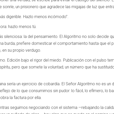
 sonríe, un prisionero que agradece las migajas de luz que entran
más digerible. Hazlo menos incómodo”.
ora: hazlo menos tú.
ás silenciosa: la del pensamiento. El Algoritmo no solo decide 
a burda; prefiere domesticar el comportamiento hasta que el pro
e, en su propio verdugo.
o. Edición bajo el rigor del miedo. Publicación con el pulso te
spíritu, pero que somete la voluntad; un número que ha sustituido al
ina sería un ejercicio de cobardía. El Señor Algoritmo no es un 
eflejo de lo que consumimos sin pudor: lo fácil, lo efímero, lo b
bra la factura por ella.
ntras seguimos negociando con el sistema —rebajando la calida