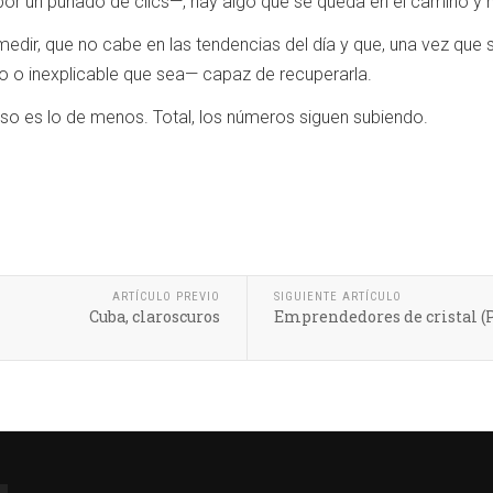
por un puñado de clics—, hay algo que se queda en el camino y n
dir, que no cabe en las tendencias del día y que, una vez que 
o inexplicable que sea— capaz de recuperarla.
so es lo de menos. Total, los números siguen subiendo.
ARTÍCULO PREVIO
SIGUIENTE ARTÍCULO
Cuba, claroscuros
Emprendedores de cristal (P