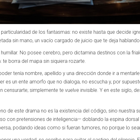
a particularidad de los fantasmas: no existe hasta que decide i
ada sin mano, un vacío cargado de juicio que te deja hablando 
 humillar. No posee cerebro, pero dictamina destinos con la fria
 te borra del mapa sin siquiera rozarte.
oder tenía nombre, apellido y una dirección donde ir a mentarle l
der es un ente amorfo que no dialoga, no escucha y, por supuest
 censurarte; simplemente te vuelve invisible. Y en este siglo, d
 de este drama no es la existencia del código, sino nuestra sum
so con pretensiones de inteligencia— doblando la espina dorsal 
ersa, podando ideas como si fueran tumores, no porque lo sean,
oner una verdad, se escribe para evitar el castigo del silencio.