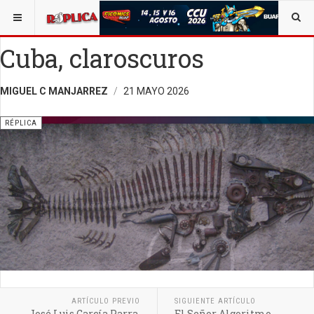
ESTÁ AQUÍ:
VIDA Y SOCIEDAD
OPINIÓN
RÉPLICA
Cuba, claroscuros
MIGUEL C MANJARREZ
21 MAYO 2026
RÉPLICA
ARTÍCULO PREVIO
SIGUIENTE ARTÍCULO
José Luis García Parra,
El Señor Algoritmo