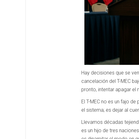
Hay decisiones que se ven
cancelación del T-MEC bajo 
pronto, intentar apagar el
El T-MEC no es un fajo de 
el sistema; es dejar al cu
Llevamos décadas tejiendo
es un hijo de tres nacione
es dinamitar el modo en q