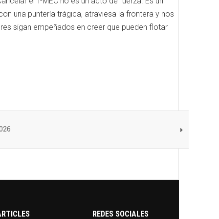
 Cancelar el T-MEC no es un acto de fuerza. Es un
con una puntería trágica, atraviesa la frontera y nos
deres sigan empeñados en creer que pueden flotar
026
ARTICLES
REDES SOCIALES