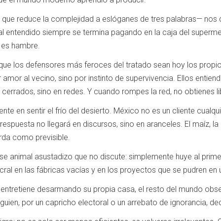
e que reduce la complejidad a eslóganes de tres palabras— nos q
l entendido siempre se termina pagando en la caja del supermerc
, es hambre.
 que los defensores más feroces del tratado sean hoy los propi
r amor al vecino, sino por instinto de supervivencia. Ellos entien
 cerrados, sino en redes. Y cuando rompes la red, no obtienes lib
ente en sentir el frío del desierto. México no es un cliente cualq
 respuesta no llegará en discursos, sino en aranceles. El maíz, l
rda como previsible.
 ese animal asustadizo que no discute: simplemente huye al primer
lcral en las fábricas vacías y en los proyectos que se pudren en 
entretiene desarmando su propia casa, el resto del mundo obse
uien, por un capricho electoral o un arrebato de ignorancia, deci