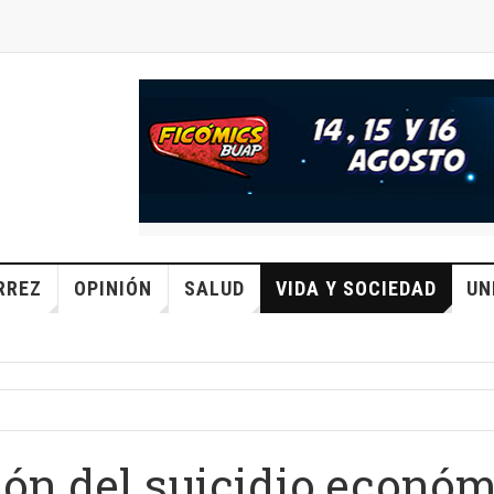
RREZ
OPINIÓN
SALUD
VIDA Y SOCIEDAD
UN
ión del suicidio econó