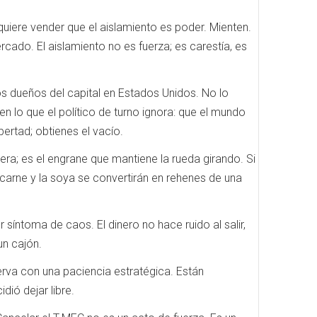
uiere vender que el aislamiento es poder. Mienten.
ado. El aislamiento no es fuerza; es carestía, es
os dueños del capital en Estados Unidos. No lo
den lo que el político de turno ignora: que el mundo
ertad; obtienes el vacío.
uiera; es el engrane que mantiene la rueda girando. Si
a carne y la soya se convertirán en rehenes de una
 síntoma de caos. El dinero no hace ruido al salir,
un cajón.
rva con una paciencia estratégica. Están
dió dejar libre.