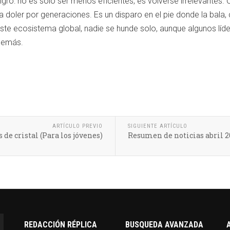
ligro: no es solo ser menos eficientes, es volverse irrelevantes.
a doler por generaciones. Es un disparo en el pie donde la bala, 
este ecosistema global, nadie se hunde solo, aunque algunos lí
 demás.
ARTÍCULO PREVIO
SIGUIENTE ARTÍCULO
e cristal (Para los jóvenes)
Resumen de noticias abril 2
REDACCIÓN RÉPLICA
BUSQUEDA AVANZADA