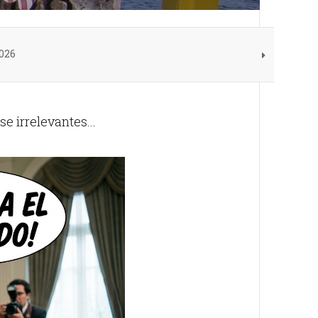
026
e irrelevantes...