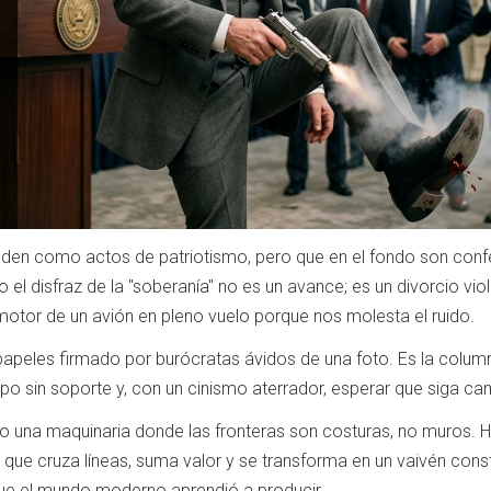
den como actos de patriotismo, pero que en el fondo son confe
el disfraz de la "soberanía" no es un avance; es un divorcio viole
 motor de un avión en pleno vuelo porque nos molesta el ruido.
papeles firmado por burócratas ávidos de una foto. Es la columna
erpo sin soporte y, con un cinismo aterrador, esperar que siga c
 una maquinaria donde las fronteras son costuras, no muros. Ho
s que cruza líneas, suma valor y se transforma en un vaivén cons
ue el mundo moderno aprendió a producir.