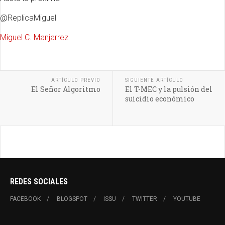
@ReplicaMiguel
Miguel C. Manjarrez
ARTÍCULO PREVIO
SIGUIENTE ARTÍCULO
El Señor Algoritmo
El T-MEC y la pulsión del
suicidio económico
REDES SOCIALES
FACEBOOK
BLOGSPOT
ISSU
TWITTER
YOUTUBE