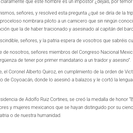
 claramente que este hombre es un impostor ¿dejáis, por temor 
smos, señores, y resolved esta pregunta ¿qué se diría de la trip
proceloso nombrara piloto a un carnicero que sin ningún conoc
ión que la de haber traicionado y asesinado al capitán del bar
cindible, señores, y la patria espera de vosotros que sabréis cu
e de nosotros, señores miembros del Congreso Nacional Mexicano
rgüenza de tener por primer mandatario a un traidor y asesino”.
e, el Coronel Alberto Quiroz, en cumplimiento de la orden de Vict
io de Coyoacán, donde lo asesinó a balazos y le cortó la lengua
sidencia de Adolfo Ruiz Cortines, se creó la medalla de honor “
bres y mujeres mexicanos que se hayan distinguido por su cienc
atria o de nuestra humanidad.