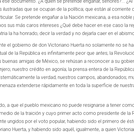
a ese documento. ¿A quién se pretende engañar, señores?... ¿Al
lustradas que se ocupan de la política; que están al corriente 
icular. Se pretende engañar a la Nación mexicana, a esa noble 
os sus más caros intereses ¿Qué debe hacer en ese caso la re
tria la ha honrado; decir la verdad y no dejarla caer en el abism
nte el gobierno de don Victoriano Huerta no solamente no se ha 
ctual de la República es infinitamente peor que antes; la Revoluc
 buenas amigas de México, se rehúsan a reconocer a su gobier
anjero; nuestro crédito en agonía; la prensa entera de la Repú
istemáticamente la verdad; nuestros campos, abandonados; muc
enaza extenderse rápidamente en toda la superficie de nuestra i
odo, a que el pueblo mexicano no puede resignarse a tener como
edio de la traición y cuyo primer acto como presidente de la R
nte ungidos por el voto popular, habiendo sido el primero de é
riano Huerta, y habiendo sido aquél, igualmente, a quien Victoria