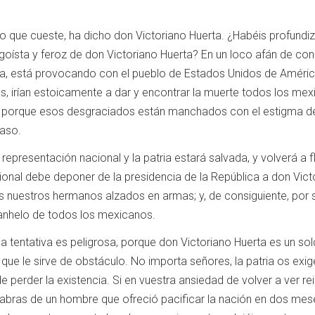
lo que cueste, ha dicho don Victoriano Huerta. ¿Habéis profundi
 egoísta y feroz de don Victoriano Huerta? En un loco afán de con
, está provocando con el pueblo de Estados Unidos de América, un
s, irían estoicamente a dar y encontrar la muerte todos los me
 porque esos desgraciados están manchados con el estigma de la 
caso.
representación nacional y la patria estará salvada, y volverá 
nal debe deponer de la presidencia de la República a don Victor
 nuestros hermanos alzados en armas; y, de consiguiente, por se
anhelo de todos los mexicanos.
 la tentativa es peligrosa, porque don Victoriano Huerta es un so
 que le sirve de obstáculo. No importa señores, la patria os ex
e perder la existencia. Si en vuestra ansiedad de volver a ver r
labras de un hombre que ofreció pacificar la nación en dos mes