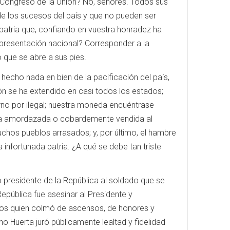
 Congreso de la Unión? No, señores. Todos sus
de los sucesos del país y que no pueden ser
patria que, confiando en vuestra honradez ha
presentación nacional? Corresponder a la
o que se abre a sus pies.
hecho nada en bien de la pacificación del país,
ión se ha extendido en casi todos los estados;
no por ilegal; nuestra moneda encuéntrase
blica amordazada o cobardemente vendida al
hos pueblos arrasados; y, por último, el hambre
nfortunada patria. ¿A qué se debe tan triste
 presidente de la República al soldado que se
epública fue asesinar al Presidente y
stos quien colmó de ascensos, de honores y
no Huerta juró públicamente lealtad y fidelidad