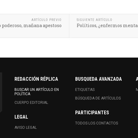
ARTÍCULO PREVIO
SIGUIENTE ARTÍCULO
o poderoso, mañana apestoso
Políticos, ¿enfermos menta
REDACCIÓN RÉPLICA
BUSQUEDA AVANZADA
BUSCAR UN ARTÍCULO EN
ETIQUETAS
M
POLÍTICA
BÚSQUEDA DE ARTÍCULOS
CUERPO EDITORIAL
PARTICIPANTES
LEGAL
TODOS LOS CONTACTOS
AVISO LEGAL