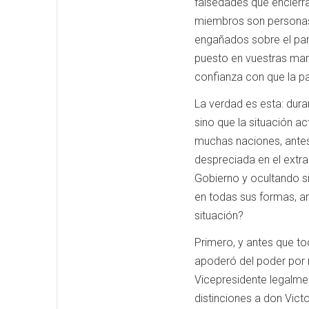
falsedades que encierr
miembros son personas i
engañados sobre el part
puesto en vuestras man
confianza con que la pa
La verdad es esta: dura
sino que la situación a
muchas naciones, antes
despreciada en el extr
Gobierno y ocultando s
en todas sus formas, am
situación?
Primero, y antes que t
apoderó del poder por m
Vicepresidente legalme
distinciones a don Victo